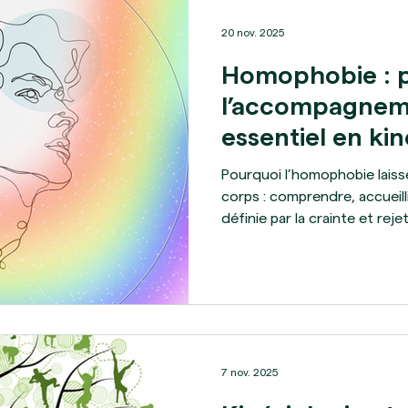
de nos jours d’entendre
20 nov. 2025
Homophobie : 
l’accompagneme
essentiel en kin
Pourquoi l’homophobie laiss
corps : comprendre, accueill
définie par la crainte et re
l'homosexualité. . C’est une v
corps : dans les muscles, dan
rythme cardiaque, dans la f
dont on se contracte sans 
Surtout lorsqu’elle survient
où l’on apprend encore qui l
7 nov. 2025