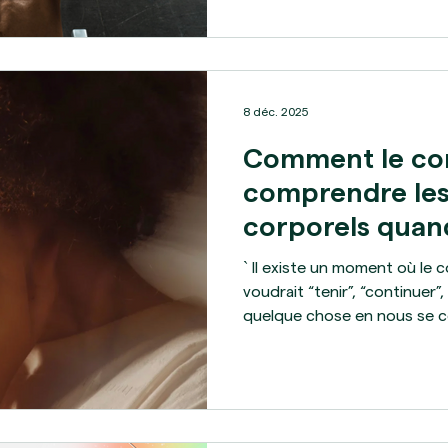
construits et parfois des a
de personnes se heurtent à 
plateau . En musculation et 
charges n’augmentent plus, 
8 déc. 2025
Comment le cor
comprendre les
corporels quan
ses limites
` Il existe un moment où le c
voudrait “tenir”, “continuer
quelque chose en nous se c
fatigue, s’arrête. Il devient 
que l’on repoussait depuis lo
pour certaines personnes de
signaux corporels tels que la
du quotidien… jusqu’à une cert