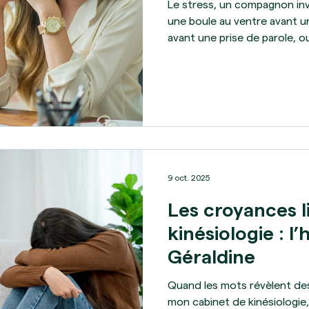
Le stress, un compagnon invi
une boule au ventre avant u
avant une prise de parole, o
constante sans raison appare
de notre quotidien. Parfois ut
s'installe dans nos vies san
comment le gérer. En kinésio
comme un message du corps.
combattre, nous cherchons à
9 oct. 2025
Les croyances l
kinésiologie : l’
Géraldine
Quand les mots révèlent des
mon cabinet de kinésiologie