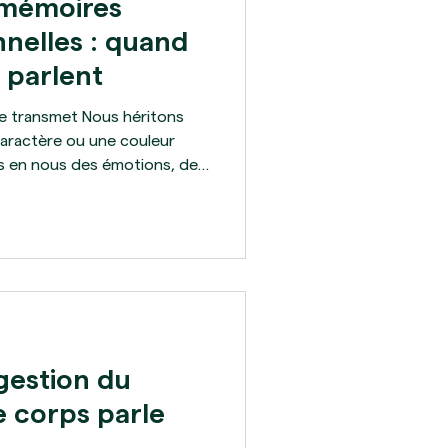
 mémoires
nelles : quand
 parlent
i se transmet Nous héritons
caractère ou une couleur
ns en nous des émotions, des
les qui ne nous appartiennent
gie, on appelle cela les
les . Elles se manifestent
ages, d’émotions
auchemars récurrents. Je
oire d’un jeune homme ve
 gestion du
e corps parle