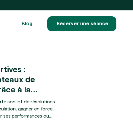
Blog
Réserver une séance
tives :
ateaux de
âce à la
te son lot de résolutions
culation, gagner en force,
er ses performances ou
arité à l’entraînement. Et
ion, les programmes bien