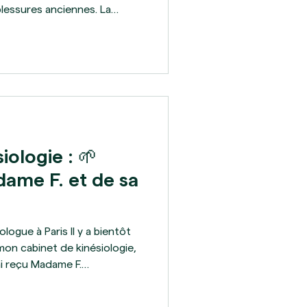
lessures anciennes. La
s’en rendent même pas
, regards, humiliations qui
royances, ces blessures sont
sibles. Ces croyances
intérieures qui nous
n’es pas assez bien " " Tu n’y
iologie : 🌱
dame F. et de sa
ogue à Paris Il y a bientôt
mon cabinet de kinésiologie,
’ai reçu Madame F.
 2 ans. Comme à mon
ion d’accueil :« Qu’est-ce qui