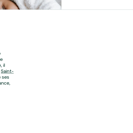
vous amène ? » Madame F. m’
est pour sa fille, une petite 
un long parcours de Procré
(PMA). Son inquiétude ? Sa f
e
te
 il
t
Saint-
e ses
ance,