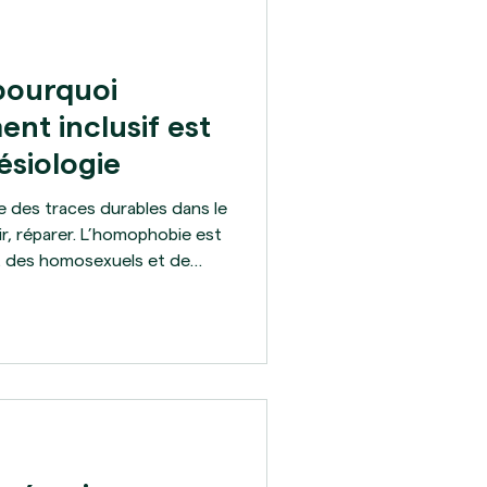
pourquoi
nt inclusif est
ésiologie
e des traces durables dans le
ir, réparer. L’homophobie est
jet des homosexuels et de
iolence qui s’inscrit dans le
s la respiration, dans le
açon dont on se tient ou
même s’en rendre compte.
 tôt dans la vie, au moment
’on est e