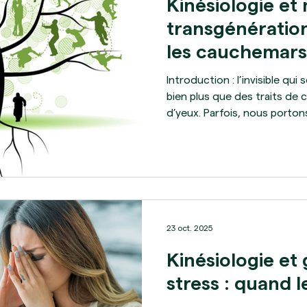
Kinésiologie et
transgénération
les cauchemars
Introduction : l’invisible qu
bien plus que des traits de 
d’yeux. Parfois, nous porto
peurs, des histoires familia
pas directement. En kinésiolo
mémoires transgénérationnel
souvent sous forme de bloc
inexplicables, ou même de c
voudrais partager ici l’hist
23 oct. 2025
Kinésiologie et
stress : quand l