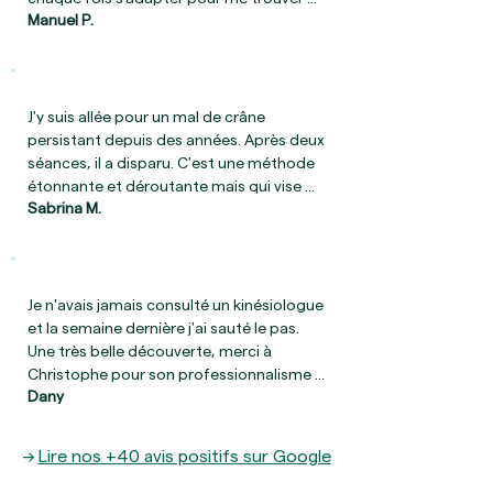
Manuel P.
créneau en urgence lors de crises 
intenses. Arrivant avec une douleur entre 
8 et 9 sur une échelle de 0 à 10, je suis 
ressorti à chaque fois avec un niveau de 
douleur entre 1 et 2.

J'y suis allée pour un mal de crâne 
De plus, la fréquence des migraines s’est 
persistant depuis des années. Après deux 
espacée.

séances, il a disparu. C'est une méthode 
Un grand merci pour votre 
étonnante et déroutante mais qui vise 
professionnalisme  et pour votre 
Sabrina M.
juste. Très juste. Christophe SIKSIK est 
disponibilité.
bienveillant et à l'écoute. Je recommande 
sans hésitation! Et je le remercie encore!
Je n'avais jamais consulté un kinésiologue 
et la semaine dernière j'ai sauté le pas. 
Une très belle découverte, merci à 
Christophe pour son professionnalisme 
Dany
son écoute et ses retours très riches et 
très impressionnants. Cet échange m'a 
permis d'avoir une nouvelle vision de mon 
→
Lire nos +40 avis positifs sur Google
moi intérieur, de découvrir mes blocages 
"ouverture". Cela m'a donné la pêche 