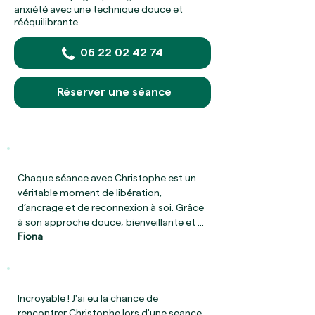
anxiété avec une technique douce et
rééquilibrante.
06 22 02 42 74
Réserver une séance
Chaque séance avec Christophe est un 
véritable moment de libération, 
d’ancrage et de reconnexion à soi. Grâce 
à son approche douce, bienveillante et 
Fiona
profondément à l’écoute, je repars à 
chaque fois avec plus de clarté, de 
légèreté et une meilleure compréhension 
de mes blocages. C’est un 
accompagnement précieux sur le chemin 
Incroyable ! J'ai eu la chance de 
de la guérison. Je recommande 
rencontrer Christophe lors d'une seance 