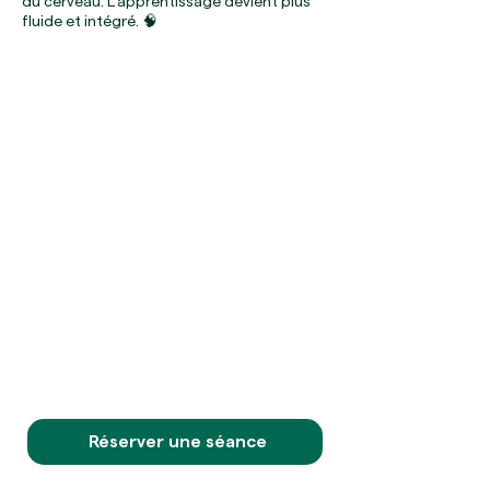
du cerveau. L'apprentissage devient plus
fluide et intégré. 🧠
Contactez votre
kinésiologue à Paris pour
une séance personnalisée
Je vous accueille dans mon cabinet
parisien avec écoute et bienveillance.
Formé à des techniques psycho-
corporelles pointues, j'utilise le test
musculaire pour créer un dialogue
direct avec votre corps et identifier
l'origine de vos déséquilibres.
Contactez-moi pour une séance et
retrouvons ensemble le chemin de
votre bien-être. 👍
Réserver une séance