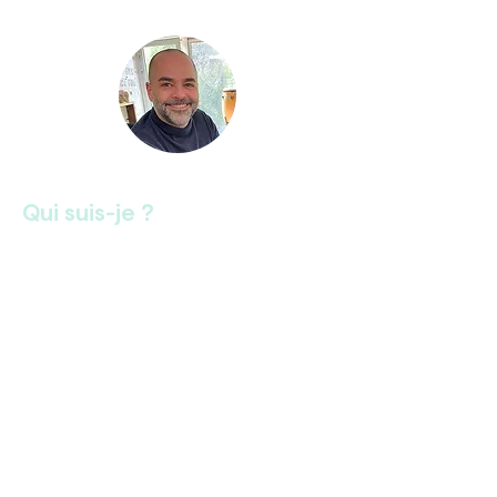
pour avancer autrement. Encore Merci 
Christophe.
Christophe Siksik
Qui suis-je ?
Issu du milieu paramédical
depuis plus de
vingt ans
, j’ai été confronté à des
situations humaines fortes, parfois
extrêmes, qui m’ont profondément
marqué.
J’ai toujours pensé qu’il était possible d’agir
en amont pour favoriser le bien-être et
l’équilibre global de la personne. C’est
cette conviction qui m’a conduit à
m’intéresser aux
médecines douces
,
comme alliées solides pour accompagner
la médecine occidentale,
mieux gérer le