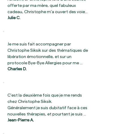
sincèrement Christophe pour son 
offerte par ma mère, quel fabuleux 
professionnalisme, sa présence 
cadeau, Christophe m'a ouvert des voies, 
rassurante et la justesse de son travail.
Julie C.
il m'a aidé à me retrouver, à m'alléger.

Merci Christophe !

Ma 2ème séance n'a été qu'une 
confirmation de ce que j'avais pu 
constater, quelle belle personne et réel 
Je me suis fait accompagner par 
guérisseur de l'âme et ses maux.
Christophe Siksik sur des thématiques de 
libération émotionnelle, et sur un 
protocole Bye-Bye Allergies pour me 
Charles D.
libérer d'intolérances alimentaire. Dans 
les deux cas, grand succès. Au delà de 
l'accueil sympathique, Christophje est un 
professionnel à l'écoute, très en maitrise 
de ses techniques thérapeutiques. Je 
C'est la deuxième fois que je me rends 
vous le recommande vivement.
chez Christophe Siksik.

Généralement je suis dubitatif face à ces 
nouvelles thérapies, et pourtant je suis 
Jean-Pierre A.
bluffé par l'écoute et l'efficacité de ces 
gestes .

Il tombe chaque fois juste et le 