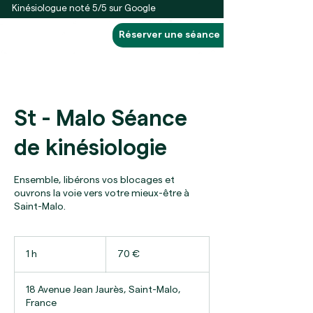
Kinésiologue noté 5/5 sur Google
Réserver une séance
St - Malo Séance
de kinésiologie
Ensemble, libérons vos blocages et
ouvrons la voie vers votre mieux-être à
Saint-Malo.
70
euros
1 h
1
70 €
18 Avenue Jean Jaurès, Saint-Malo,
France